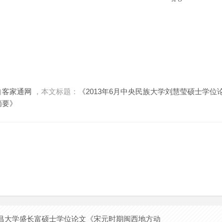
自
客家通网
，本文标题：
《2013年6月中央民族大学刘慧莹硕士学
摘要》
月南昌大学盛长富硕士学位论文《宋元时期闽西地方动