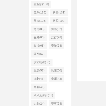
企业家(138)
音乐(135)
解放(131)
节庆(125)
将军(102)
海南(83)
河南(82)
香港(80)
江苏(78)
影视(68)
安徽(68)
陕西(67)
演艺明星(56)
重庆(53)
恳亲(50)
湖北(48)
贵州(43)
商会(41)
武术及体育(31)
企业(24)
赛事(23)