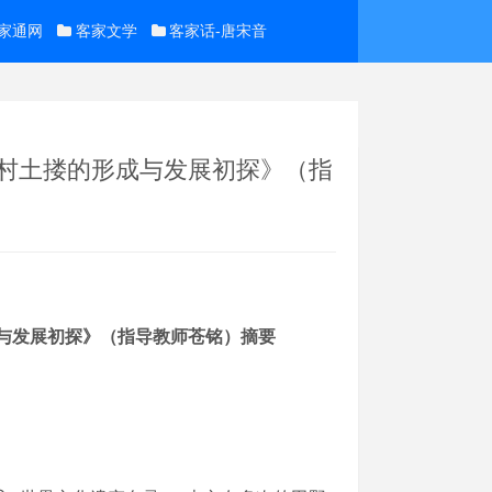
家通网
客家文学
客家话-唐宋音
坑村土搂的形成与发展初探》（指
与发展初探
》（指导教师
苍铭
）摘要