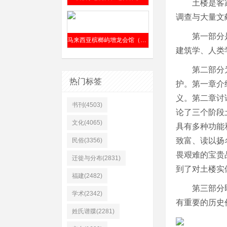
土楼是客
调查与大量文
第一部分
马来西亚槟榔屿增龙会馆（前身“仁胜公司”）清嘉庆六年（1801年）成立
建筑学、人类
第二部分
热门标签
护。第一章介
义。第二章讨
书刊(4503)
论了三个阶段
文化(4065)
具有多种功能
致富、读以扬
民俗(3356)
畏艰难的宝贵
迁徙与分布(2831)
到了对土楼实
福建(2482)
第三部分
学术(2342)
有重要的历史
姓氏谱牒(2281)