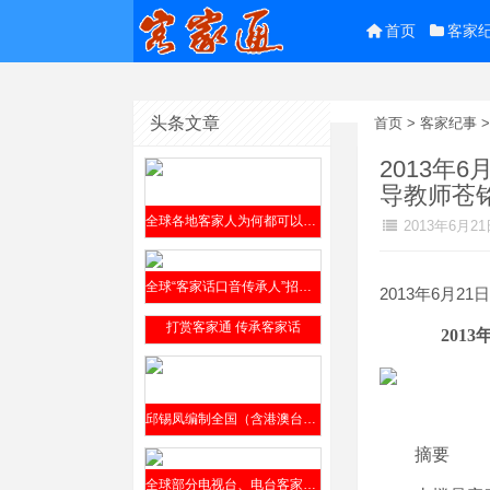
首页
客家
头条文章
首页
>
客家纪事
2013
导教师苍
全球各地客家人为何都可以参阅邱锡凤编撰的《客家方言上杭话大词典》？
2013年6月21
全球“客家话口音传承人”招贤榜2019年9月4日公开发布
2013年6月21日
打赏客家通 传承客家话
201
3
邱锡凤编制全国（含港澳台）客家方言分布全表（征求意见稿）2019年8月12日发布
摘要
全球部分电视台、电台客家话节目介绍​