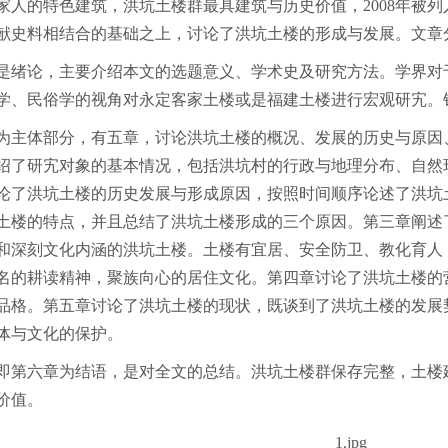
家人的特色建筑，洪坑土楼群最具建筑与历史价值，
2008
年被列
献史料相结合的基础之上，讨论了洪坑土楼的形成与发展。文章
是绪论，主要介绍本文的选题意义、学术史及研究方法。学界对
学、民俗学的视角对永定客家土楼或是福建土楼进行宏观研宄。
为主体部分，有五章，讨论洪坑土楼的概况、发展的历史与原因
绍了研宄对象的基本情况，包括洪坑村的行政与地理分布、自然
论了洪坑土楼的历史发展与形成原因，按照时间顺序论述了洪坑
土楼的特点，并且总结了洪坑土楼形成的三个原因。第三章阐述
和深刻文化内涵的洪坑土楼。土楼有宜居、安全防卫、教化育人
名的耕读精神，聚族向心的居住文化。第四章讨论了洪坑土楼的
品格。第五章讨论了洪坑土楼的现状，既谈到了洪坑土楼的发展
体与文化的保护。
即第六章为结语，是对全文的总结。洪坑土楼群保存完整，土楼
价值。