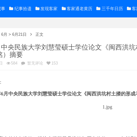
纪事
纪事拾遗
发现客家
客家通老黄历
三千年日历
客
>
6月
>
6月21日
正文
年6月中央民族大学刘慧莹硕士学位论文《闽西洪
铭）摘要
日
584
暂无评论
153
:
年
6
月
中央民族大学刘慧莹
硕士
学位论文《
闽西洪坑村土搂的形成