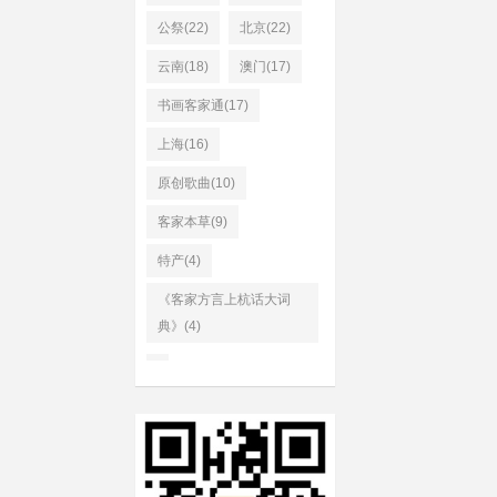
公祭(22)
北京(22)
云南(18)
澳门(17)
书画客家通(17)
上海(16)
原创歌曲(10)
客家本草(9)
特产(4)
《客家方言上杭话大词
典》(4)