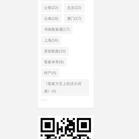
公祭(22)
北京(22)
云南(18)
澳门(17)
书画客家通(17)
上海(16)
原创歌曲(10)
客家本草(9)
特产(4)
《客家方言上杭话大词
典》(4)