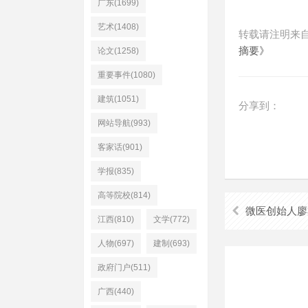
广东(1699)
艺术(1408)
转载请注明来
摘要》
论文(1258)
重要事件(1080)
建筑(1051)
分享到：
网站导航(993)
客家话(901)
学报(835)
高等院校(814)
微医创始人廖
江西(810)
文学(772)
人物(697)
建制(693)
政府门户(511)
广西(440)