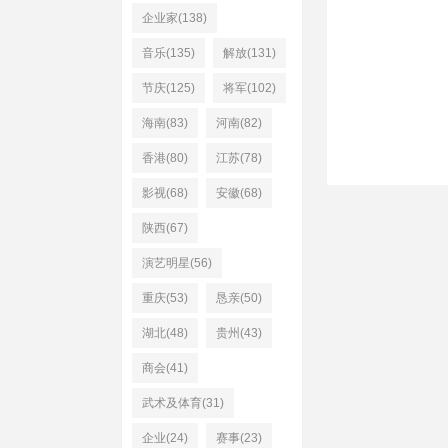
企业家(138)
音乐(135)
解放(131)
节庆(125)
将军(102)
海南(83)
河南(82)
香港(80)
江苏(78)
影视(68)
安徽(68)
陕西(67)
演艺明星(56)
重庆(53)
恳亲(50)
湖北(48)
贵州(43)
商会(41)
武术及体育(31)
企业(24)
赛事(23)