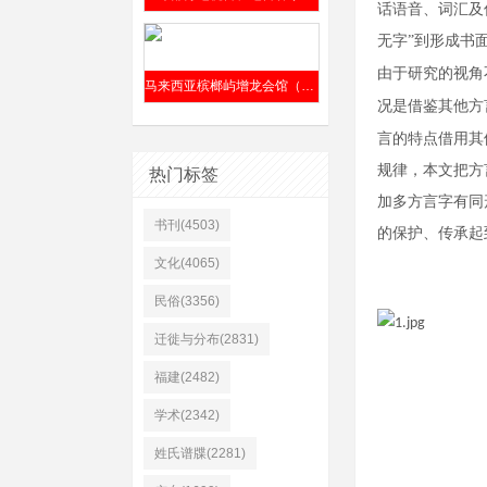
话语音、词汇及
无字”到形成书
由于研究的视角
马来西亚槟榔屿增龙会馆（前身“仁胜公司”）清嘉庆六年（1801年）成立
况是借鉴其他方
言的特点借用其
规律
，
本文把方
热门标签
加多方言字有同
书刊(4503)
的保护、传承起
文化(4065)
民俗(3356)
迁徙与分布(2831)
福建(2482)
学术(2342)
姓氏谱牒(2281)