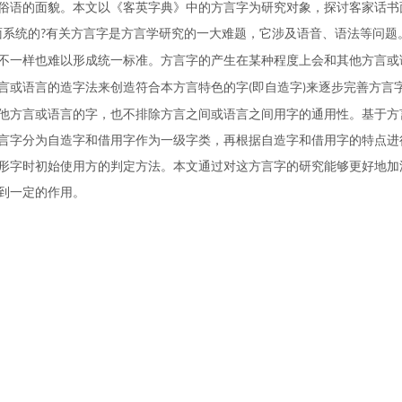
俗语的面貌。本文以《客英字典》中的方言字为研究对象，探讨客家话书
面系统的
有关方言字是方言学研究的一大难题，它涉及语音、语法等问题
?
不一样也难以形成统
一
标准。方言字的产生在某种程度上会和其他方言或
言或语言的造字法来创造符合本方言特色的字
即自造字
来逐步完善方言
(
)
他方言或语言的字
，
也不排除方言之间或语言之间用字的通用性。基于方
言字分为自造字和借用字作为一级字类
，
再根据自造字和借用字的特点进
形字时初始使用方的判定方法。本文通过对这方言字的研究能够更好地加
到一定的作用。