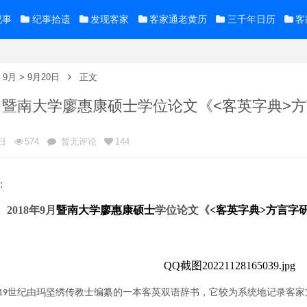
纪事
纪事拾遗
发现客家
客家通老黄历
三千年日历
客
>
9月
>
9月20日
正文
年9月暨南大学廖惠康硕士学位论文《<客英字典
日
574
暂无评论
144
:
20
18
年
9
月
暨南大学廖惠康
硕士
学位论文
《
<客英字典>方言字
世纪由玛坚绣传教士编纂的一本客英双语辞书，它较为系统地记录客家
19