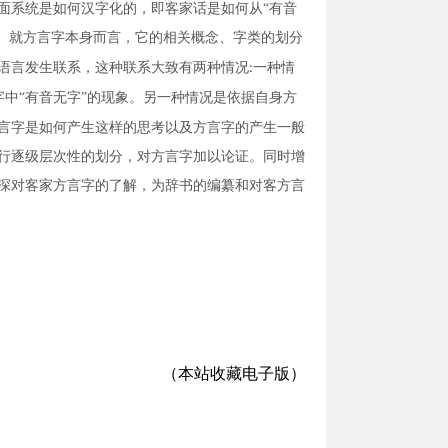
面系统是如何汉字化的，即客家话是如何从“有音
。就方言字本身而言，它的相关概念、字类的划分
语言发生联系，这种联系大致有两种情况
一
种情
:
字中“有音无字”的现象。另一种情况是依据自身方
言字是如何产生这样的思考以及方言字的产生
一
般
行逐级层次性的划分，对方言字加以论证。同时增
深对客家方言字的了解
，
为辞书的编纂和对客方言
（本站收藏电子版）