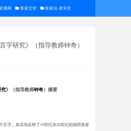
家通网
客家文学
客家话-唐宋音
>方言字研究》（指导教师钟奇）
研究
》（
指导教师
钟奇
）摘要
方言字，真实地反映了
世纪末
世纪初揭西客家
19
20