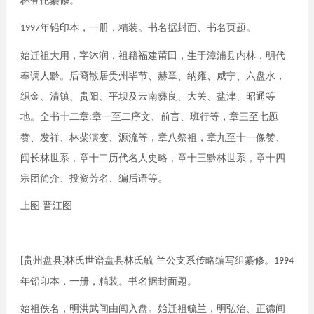
林
登伦纂修。
年铅印本
，
一册
，
精装。书名据封面、书
名
页题。
1997
始迁祖大用
，
字沐润
，
祖籍福建莆田
，
生于漳浦
县
内林
，
明代
奉调人黔。后裔散居贵州毕节、赫
章
、纳雍、咸宁、六盘水
，
织金、清镇、贵阳、平坝
及
云南彝良、大关、盐津、昭通等
地。全书十二章
章一
至二序文、前言、班行等
，
章三至七题
:
赞、
发
祥、林柴演变、源流等，章八祭祖，章九至十一
像
赞、
闽长林世系
，
章十二历代名人史略
，
章十三黔
林
世系
，
章十四
宗团简介、投资芳名、编后语等。
上图
晋江
图
贵州盘县
林氏世谱盘县林氏毓 兰
公
支系传略编写组纂修。
[
]
1994
年
铅印本，一册
，
精
装
。书名据封面题。
始祖佚名
，
明洪武间由闽入盘。始迁祖毓兰，
明
弘治、正德间