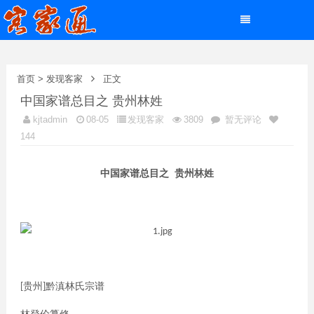
首页
>
发现客家
正文
中国家谱总目之 贵州林姓
kjtadmin
08-05
发现客家
3809
暂无评论
144
中国家谱总目之
贵州林
姓
贵州
黔滇林氏宗
谱
[
]