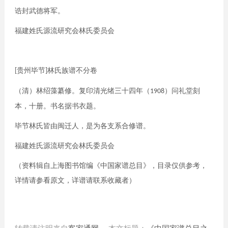
诰封武德将军。
福建姓氏源流研究会林氏
委员会
贵州毕节
林氏族谱不分
卷
[
]
（
清
）林
绍藻纂修。复印清光绪三十四年
（
）
问礼堂
刻
1908
本
，
十册。
书名
据书衣题。
毕节林氏皆由闽迁人
，
是为各支系合修谱。
福建姓氏源流研究会林氏
委员会
（资料辑自上海图书馆编《中国家谱总目》，目录仅供参考，
详情请参看原文，详谱请联系收藏者）