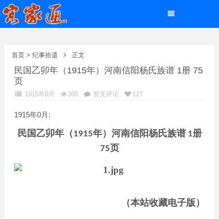
首页
>
纪事拾遗
正文
民国乙卯年（1915年）河南信阳杨氏族谱 1册 75
页
1915年0月
305
暂无评论
127
1915年0月:
民国乙卯年（
年）河南信阳杨氏族谱
册
1915
1
页
75
（本站收藏电子版）