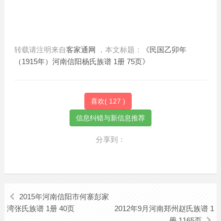
转载请注明来自
客家通网
，本文标题：
《民国乙卯年
（1915年）河南信阳杨氏族谱 1册 75页》
喜欢(
127
)
分享到：
2015年河南信阳市何寨彭家
湾张氏族谱 1册 40页
2012年9月河南郑州赵氏族谱 1
册 1165页