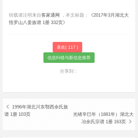
转载请注明来自
客家通网
，本文标题：
《2017年3月湖北大
悟罗山八姜族谱 1册 332页》
喜欢(
117
)
分享到：
1996年湖北川东鄂西余氏族
谱 1册 103页
光绪辛巳年（1881年）湖北大
冶余氏宗谱 1册 163页