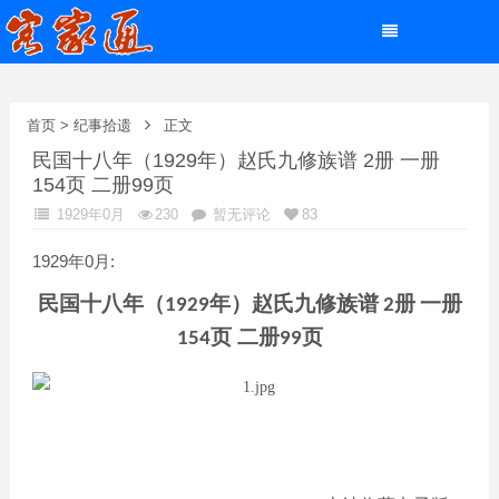
首页
>
纪事拾遗
正文
民国十八年（1929年）赵氏九修族谱 2册 一册
154页 二册99页
1929年0月
230
暂无评论
83
1929年0月:
民国十八年（
年）赵氏九修族谱
册
一册
1929
2
页 二册
页
154
99