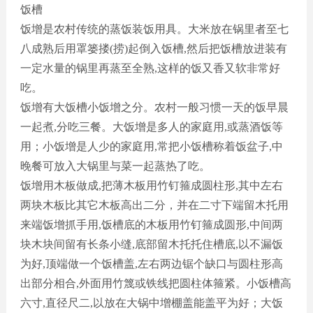
饭槽
饭增是农村传统的蒸饭装饭用具。大米放在锅里者至七
八成熟后用罩篓搂
(捞)起倒入饭槽,然后把饭槽放进装有
一定水量的锅里再蒸至全熟,这样的饭又香又软非常好
吃
。
饭增有大饭槽小饭增之分。农村一般习惯一天的饭早晨
一起煮
,分吃三餐。大饭增是多人的家庭用,或蒸酒饭等
用
；
小饭增是人少的家庭用
,常把小饭槽称着饭盆子,中
晚餐可放入大锅里与菜一起蒸热了吃。
饭增用木板做成
,把薄木板用竹钉箍成圆柱形,其中左右
两块木板比其它木板高出二分，并在二寸下端留木托用
来端饭增抓手用,饭槽底的木板用竹钉箍成圆形,中间两
块木块间留有长条小缝,底部留木托托住槽底,以不漏饭
为好,顶端做一个饭槽盖,左右两边锯个缺口与圆柱形高
出部分相合,外面用竹篾或铁线把圆柱体箍紧。小饭槽高
六寸,直径尺二,以放在大锅中增棚盖能盖平为好
；
大饭