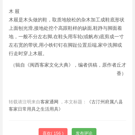
木
屐
木屐是木头做的鞋，取质地较松的杂木加工成鞋底形状
上面刨光滑
,接地处挖个高跟鞋样的缺面,鞋踭与脚面着
地，一般不分左右脚,在鞋头用车轮(或帆布)底剪成一寸
左右宽的带状,用小铁钉钉在脚趾位置后端,家中洗脚或
行走时穿上木屐。
（辑自《闽西客家文化大典》，编者供稿，原作者丘才
香）
转载请注明来自
客家通网
，本文标题：
《古汀州府属八县
客家日常用具之生活用具》
喜欢(
156
)
发布评论