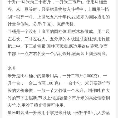
十升
(一斗米为二十市斤，一升米二市斤)。使用斗桶量
谷、米、豆等时，只要把量物放入斗桶中，上面用斗挡
刮平就算一斗。上世纪五六十年代后,逐渐为国际通用的
计量单位吨、公斤(千克)、克所代替。
斗桶是一个没有上底面的圆柱体
,用杉木板做成。用二尺
左右长、二寸左右大、五分厚的木板围成圆柱形,用竹箍
把上中、下三处箍紧,圆柱形顶端,底边用铁皮箍紧,侧面
中部上一点左右各安一个活动铁环,底面装上圆形桶底。
米升
米升是比斗桶小的量米用具，一升二市斤
(1000克)，一
升十合，一合二市两(100 克)，一合十勺。米升要选竹节
长的大价来做，一般一节大竹做一个米升。制作时,在大
竹的节下面锯断,节以上根据容量 2 市斤米的高处锯断刨
去竹皮,用沙子擦光滑便可使用。
量米时装满一升米用手掌把米升顶上米扫平即可
,人少蒸