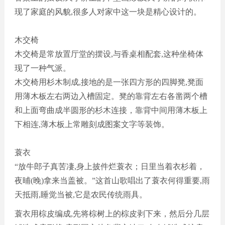
现了家庭的风貌,很多人对家中这一块是精心设计的。
木交椅
木交椅是常放置厅堂的摆设
,与香桌相配套,这种坐椅体
现了一种气派。
木交椅用杉木制成
,接地的是一张四方形的四脚凳,凳面
用薄木板左右两边入槽固定。凳的靠背左右各凿两个槽
和上面弯曲成半圆形的杉木连接，靠背中间用薄木板上
下相连,薄木板上常雕刻成图案文字等装饰。
蓑衣
“放牛郎子真苦凄,身上披件烂蓑衣
；
日里当着衣杉着，
夜晡
(晚)拿来当盖被。”这首山歌唱出了蓑衣何得重要,雨
天抵雨,睡觉当被,它是农民传统雨具。
蓑衣用棕皮编成
,先将棕树上的棕皮剥下来，然后分几层