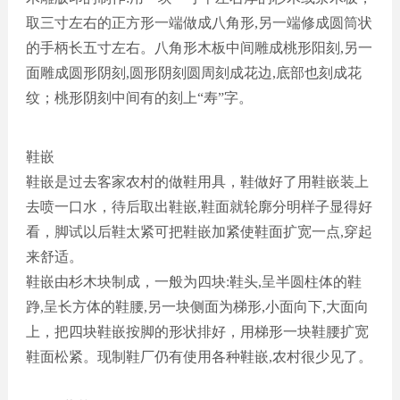
取三寸左右的正方形一端做成八角形,另一端修成圆筒状
的手柄长五寸左右。八角形木板中间雕成桃形阳刻,另一
面雕成圆形阴刻,圆形阴刻圆周刻成花边,底部也刻成花
纹
；
桃形阴刻中间有的刻上
“寿”字。
鞋嵌
鞋嵌是过去客家农村的做鞋用具，鞋做好了用鞋嵌装上
去喷一口水，待后取出鞋嵌
,鞋面就轮廓分明样子显得好
看，脚试以后鞋太紧可把鞋嵌加紧使鞋面扩宽一点,穿起
来舒适。
鞋嵌由杉木块制成，一般为四块
:鞋头,呈半圆柱体的鞋
踭,呈长方体的鞋腰,另一块侧面为梯形,小面向下,大面向
上，把四块鞋嵌按脚的形状排好，用梯形一块鞋腰扩宽
鞋面松紧。现制鞋厂仍有使用各种鞋嵌,农村很少见了。