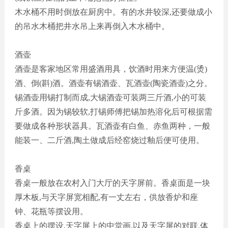
木水桶不用时倒放在厨房中。有的水井较深
,还要做成小
的吊水木桶把井水吊上来再倒入木水桶中。
酒壶
酒壶是客家地区常用盛酒用具，饮酒时用来方便温
(烫)
酒、倒(斟)酒。酒壶有锡酒壶、瓦酒壶(陶瓷酒壶)之分。
锡酒壶用锡打制而成
,大锡酒壶可装两三斤酒,小的可装
斤多酒。因为锡较软,打锡师傅把锡加热溶化后可根据需
要做成各种形状器具。瓦酒壶有白鱼、赤鱼两种，一般
能装一、二斤酒,陶土做成后经窑烧过釉后便可使用。
香桌
香桌一般放在农村入门大厅的天字屏前。香桌面是一块
厚木板
,与天字屏宽相配,有一丈左右，供放香炉和座
钟、花瓶等摆设用。
香桌上的摆设
,天字屏上的中堂画,以及天字屏的对联,体