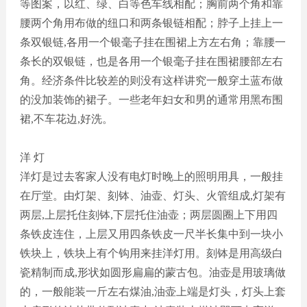
等图案，以红、绿、白等色车线相配
；
胸前两个角和靠
腰两个角用布做的纽口和两条银链相配
；
脖子上挂上一
条双银链
,各用一个银毫子挂在围裙上方左右角
；
靠腰一
条长的双银链，也是各用一个银毫子挂在围裙腰部左右
角。经济条件比较差的则没有这样讲究一般穿土蓝布做
的没加装饰的裙子。一些老年妇女和男的通常用黑布围
裙
,不车花边,好洗。
洋
灯
洋灯是过去客家人没有电灯时晚上的照明用具，一般挂
在厅堂。由灯架、刻钵、油壶、灯头、火管组成
,灯架有
两层,上层托住刻钵,下层托住油壶
；
两层圆圈上下用四
条铁皮连住，上层又用四条铁皮一尺半长集中到一块小
铁块上，铁块上有个钩用来挂洋灯用。刻钵是用高级白
瓷精制而成
,形状如圆形扁扁的蒙古包。油壶是用玻璃做
的，一般能装一斤左右煤油,油壶上端是灯头，灯头上套