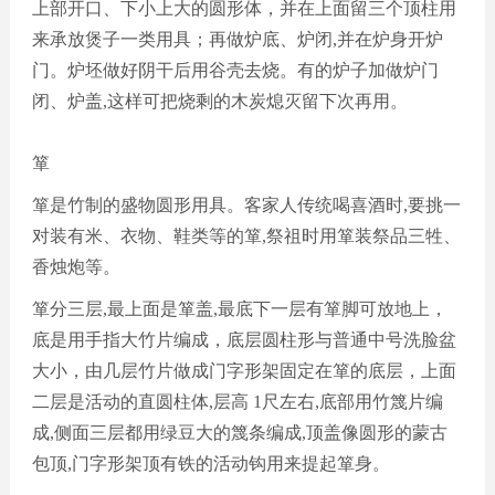
上部开口、下小上大的圆形体，并在上面留三个顶柱用
来承放煲子一类用具
；
再做炉底、炉闭
,并在炉身开炉
门。炉坯做好阴干后用谷壳去烧。有的炉子加做炉门
闭、炉盖,这样可把烧剩的木炭熄灭留下次再用。
箪
箪是竹制的盛物圆形用具。客家人传统喝喜酒时
,要挑一
对装有米、衣物、鞋类等的箪,祭祖时用箪装祭品三牲、
香烛炮等。
箪分三层
,最上面是箪盖,最底下一层有箪脚可放地上，
底是用手指大竹片编成，底层圆柱形与普通中号洗脸盆
大小，由几层竹片做成门字形架固定在箪的底层，上面
二层是活动的直圆柱体,层高 1尺左右,底部用竹篾片编
成,侧面三层都用绿豆大的篾条编成,顶盖像圆形的蒙古
包顶,门字形架顶有铁的活动钩用来提起箪身。