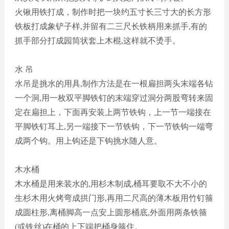
火锹用铁打成，制作时把一块约五寸长三寸大的长方形
铁板打成象铲子样
,并留有二三尺长铁柄用来抓手,有的
抓手部分打成园筒状套上木棍,这样就不烫手。
水
吊
水吊是挑水的用具
,制作方法是在一根扁担两头末端各钻
一个洞,用一枚双平脚铁钉的末端穿过洞分两股弯转来固
定在扁担上，下面再安装上两节铁钩，上一节一端接在
平脚铁钉耳上,另一端接下一节铁钩，下一节铁钩一端弯
成两个钩。用上钩还是下钩挑水随人意。
木水桶
木水桶是用来装水的
,用杉木制成,桶耳要取不大不小的
生杉木用火烤弯成拱门形,再用二尺高的薄木板用竹钉箍
成圆柱形,离桶脚高一点安上圆形桶底,外面用两条铁箍
(或铁丝)在桶的上下端把桶身箍住。