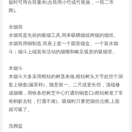
饭时可用合筒量米(合筒用小竹或竹尾做，一筒二市
两)。
水烟筒
水烟筒是先前的吸烟工具
,用来吸晒烟或烤烟的烟丝。
水烟筒用铜制造
,筒座上套一个圆形烟盒、一个装水烟
斗
；
烟斗上端装有活动的烟嘴和略呈弧形的吸烟管。
木烟斗
木烟斗大多采用柑桔的树茎来做
,柑桔树头大节处挖个洞
套上铜套(漏罩样)，随意留一、二尺或更长些，顶端修
成烟嘴，用铁条把树芝中心打通到铜套口(柑桔树老了常
有蚂蚁去蛀，打通不难)。吸烟时只要把烟丝点燃,上面
就可吸了。
洗脚盆