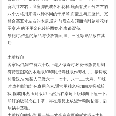
宽六寸左右，底座脚做成各种花样
,底面有浅五分左右的
八个方格用来装八种不同的干果等,而盖是与底座长、宽
相合高五寸左右的木盖,盖外前后左右顶面均雕刻着花样
图案,有的还用金色装扮图案,外表很漂亮。
祭祀时
,传盒的菓品与茶放前面,酒、三牲等祭品放在其
后
木雕版印
客家风俗
,家中有六十以上老人做寿时,所做米版要用刻
有特定图案的木雕版印印制成寿桃版作寿礼，并按房或
村发送,告知某人已做六十、七十、八十......大寿。印版
时,寿桃版加红色食用色素,通常用籼米粉加白糖搓成胶
状,捏成团块,压到版印上,然后在桌角上版印向下磕一下,
印好的版就托在手掌，再在簸箕上放些米粉防粘连，后
放锅中蒸熟。
木雕版印的制作
:用一块一寸半左右厚的杉木或杂木板，