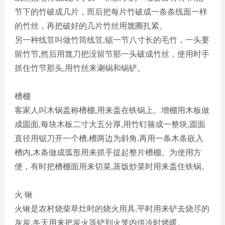
节下的竹破成几片，而后把每片竹破成一条条线面一样
的竹丝，再把破好的几片竹丝用篾圈扎紧。
另一种线笪叫做竹筒线笪
,锯一节八寸长的毛竹，一头要
留竹节,然后用篾刀把没留节那一头破成竹丝，使用时手
抓住竹节那头,用竹丝来涮锅和锅铲。
槽棚
客家人叫木锅盖称槽棚
,用来盖在铁锅上。增棚用木板做
成圆面,每块木板二寸大五分厚,用竹钉箍成一整块,圆面
直径用锯刀开一个槽,槽两边为斜角,再用一条木条嵌入
槽内,木条做成弧形用来抓手提起整片槽棚。为使用方
便，有时把槽棚面用来切菜,蒸饭炒菜时用来盖住铁锅。
火
锹
火锹是农村烧柴草灶时的烧火用具
,平时用来铲去烧尽的
灰炭,冬天用来把炭火等铲到火笼内供冷时烤暖。