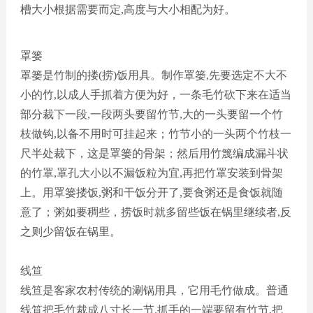
槽大小根据需要而定
,高度与大小相配为好。
罩篓
罩篓是竹制的搂
(捞)饭用具。制作罩篓,先要选定不大不
小的竹,以成人手抓着方便为好，一条毛竹砍下来在适当
部分裁下一段,一段两头要留竹节,大的一头要留一个竹
枝做钩,以备不用时可挂起来
；
竹节小的一头两个竹枝一
尺半处裁下，这是罩篓的骨架
；
然后用竹篾编成漏斗状
的竹罩
,罩孔大小以不漏饭粒为宜,再把竹罩安装到骨架
上。用罩篓搂饭,粥和干饭分开了,要食粥还是食饭就随
意了
；
粥如要稠些，捞饭时就多留些饭在锅里继续者
,反
之则少留饭在锅里。
线笪
线笪是客家农村传统的涮锅用具，它用毛竹做成。普通
线笪把毛竹裁成八寸长一节
,抓手的一端要留有竹节,把