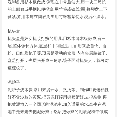
洗脚盆用杉木板做成
,像现在中号脸盆大,用一块二尺长
的上部做成手柄以便提拿,用竹箍或铁线(圈)将脚盆上下
箍紧,并用木屑在圆底周围用竹杯塞紧使水浸后不漏水。
梳头盒
梳头盒是妇女梳妆打扮的用具
,用杉木薄木板做成,有三
层,整体像长方体,底层和中间层是抽屉,用来放首饰、香
粉、口红及梳子等,顶层是活动的盒盖,内有夹层装镜子,
盒盖打开，夹层张开成三角形,镜子面对梳头人，就可对
镜梳妆了。
泥炉子
泥炉子烧木炭
,常用来煲开水、煲汤等。制作时要选粘性
好不含沙粒的黄泥,把黄泥打碎用糠筛筛好,去掉杂物,再
把黄泥放入一个圆形的泥池中,加入适量的水,牵牛在泥
池中走来走去把泥做熟
；
然后把做熟的泥放泥模中做成