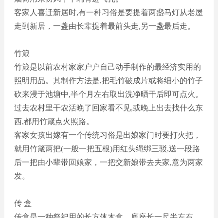
客家人喜迁新居时
,有一种习俗是要提着两盏马灯从老屋
走到新居，一盏由长辈提着最前头走,另一盏最后走。
竹箴
竹箴是以前农村家家户户自己动手制作的最经济实用的
照明用品。其制作方法是
,把毛竹破成片或将细小的竹子
砍来浸于池塘中,半个月左右取出洗净晒干后即可点火。
过去农村里干农活晚了回家看不见,或晚上出去找什么东
西,都用竹箴点火照路。
客家女孩出嫁有一个传统习俗是出娘家门时要打火把，
就用竹箴两把
(一般一把五根)用红头绳绑三驳,送一段路
后一把由小辈带回娘家，一把交新娘带去夫家,意为两家
发。
传
盒
传盒是一种祭祀用的长方体木盒。底座长一尺半左右、