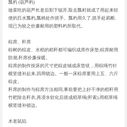
瓢杓
(葫芦杓)
做菜吃的葫芦长老后割下锯开
,取去瓢籽就成了用起来轻
便的舀水瓢杓,瓢柄处作抓手。瓢杓用久了,抓手处易断,
现已为较之价廉耐用的塑料杓所取代。
棕席、秆席
棕树的棕皮、水稻的稻秆都可编织成席作床垫
,棕席耐用
防潮,秆席价廉保暖。
棕席的制作按床的尺寸把棕皮铺成床垫状，用棕绳竹针
横竖缝补起来
,四周锁边。一般一床棕席要用上五、六斤
棕皮。
秆席的制作与棕席方法相同
,事前要把上好干净的稻秆用
竹耙除去秆衣,再浸水软化后搓成稻草绳(秆索),用稻草绳
横竖缝补锁边。
木老鼠陷