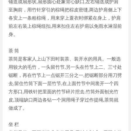
铺迭成扇形状,扇形圆心处象背心缺口,左右铺迭成护肩
至胸前，用竹针穿引的棕绳把棕皮密缝,两边护肩侧上下
各安上一条粗棕绳，用来穿上蓑衣时绑紧在身上，护肩
前左右装上棕绳纽扣,用来扣住左右护肩以免雨水淋湿前
身。
茶
筒
茶筒是客家人上山下田时装茶、装开水的用具。一般选
用较大的毛竹，一头留竹节
,另一头在竹节上二、三寸处
锯断，再在竹节上一点锯开三分之一,把锯断部分用刀劈
去,留住竹筒下面一层竹节,在上面竹节中间凿开一个四
方形口,用铁针把里面的竹节碎片挖去,竹筒外面刨光竹
皮,顶端缺口两边各钻一个洞用绳子穿过作提绳,茶筒就
做成了。
坐
栏