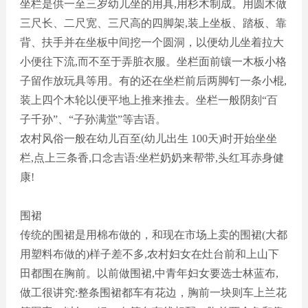
坐栏是供一至三岁幼儿坐的用具
,用杉木制成。用圆木做
三尺长、二尺宽、三尺高的四脚架,装上坐板、踏板、靠
背、扶手并在坐板中间挖一个圆洞，以便幼儿坐着拉大
小便往下流,而不至于弄脏衣服。坐栏面前镶一木板小格
子留作放玩具等用。有的还在坐栏前后两脚钉一条小棍,
装上四个木轮以便平地上推来推去。坐栏一般阴刻“百
子千孙”、“子孙满堂”等吉语。
农村风俗一般在幼儿百至
(幼儿出生 100天)时开始坐坐
栏,点上三条香,口念吉语:坐栏奶奶来帮带,头红耳赤身健
康!
围裙
传统的围裙是用棉布做的，和现在市场上卖的围裙
(大都
用塑料布做的)样子差不多,农村妇女在灶台前和上山下
田都围在胸前。以前做围裙,中青年妇女要选士林蓝布,
做工很讲究:整条围裙都车有花边，胸前一块则车上兰花