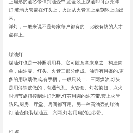
上扁形的油芯带伸到油壶中,油壶装上煤油即可点亮洋
灯,玻璃火管盖在灯头上，火烟从火管直上至刻钵上面出
来。
洋灯，一般来说不是每家每户都有的，比较有钱的人才
点得上。
煤油灯
煤油灯也是一种照明用具。它可随意拿来拿去，构造简
单，由油壶、灯头、火管三部分组成。油壶有用瓷的
,更
多的用玻璃做成,有手柄，一般只装二、三两煤油,灯头
是用薄铁皮做的，有通气孔、火管套、灯芯旋扭，点火
时调节旋扭控制油灯光暗,灯芯用圆的油芯带,套上火管
防风,厨房、厅堂、房间都可用。另一种高油壶的煤油
灯,油壶能装煤油五、六两,灯芯用扁的油芯带。
灯
盏