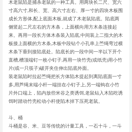
木老鼠陷是捕杀老鼠的一种工具。用两块长二尺、宽六
寸高六寸
,和长、宽、高六寸左右、厚一寸的四块木板围
成长方形体,配上底面木板,就成了木老鼠陷底。陷底两
侧竖起二尺左右的方木条，上面横向用方木条连接起
来。再用一段长方体木条装入陷底,中间装上二指大的木
板接上面横的方木条,木板中段钻个小孔串上苎绳弯过横
木条下垂到接陷底处。陷底长的一段中间一半以下开个
直槽,槽顶端钉一枚小钉子,再用一块竹壳(或纸壳)用小竹
片(或一只筷子)破开夹住伸出陷底外面。
装老鼠陷时拉起苎绳把长方体陷木提起到离陷底面一寸
多
,用芦绳末端小杆一端挂在小钉子上,另一端钩在小竹
片外口端上，陷内放些米谷之类诱饵,老鼠钻入木陷吃诱
饵时踏动竹壳松动小杆使陷木掉下压死老鼠。
斗、桶
斗桶是谷、米、豆等传统的计量工具，一石十斗，一斗